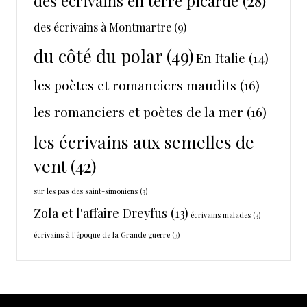
des écrivains en terre picarde
(28)
des écrivains à Montmartre
(9)
du côté du polar
(49)
En Italie
(14)
les poètes et romanciers maudits
(16)
les romanciers et poètes de la mer
(16)
les écrivains aux semelles de
vent
(42)
sur les pas des saint-simoniens
(3)
Zola et l'affaire Dreyfus
(13)
écrivains malades
(3)
écrivains à l'époque de la Grande guerre
(3)