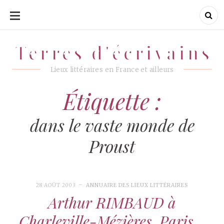
ALLER
AU
CONTENU
Terres d'écrivains
Terres d'écrivains
Lieux littéraires en France et ailleurs
Étiquette :
dans le vaste monde de
Proust
28 AOÛT 2003
ANNUAIRE DES LIEUX LITTÉRAIRES
Arthur RIMBAUD à
Charleville-Mézières, Paris…