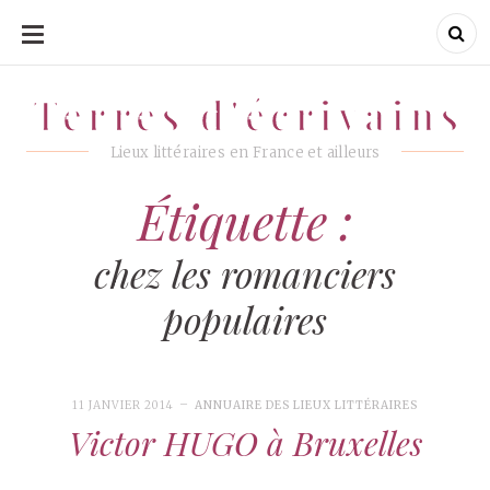
ALLER
AU
CONTENU
Terres d'écrivains
Terres d'écrivains
Lieux littéraires en France et ailleurs
Étiquette :
chez les romanciers
populaires
11 JANVIER 2014
ANNUAIRE DES LIEUX LITTÉRAIRES
Victor HUGO à Bruxelles