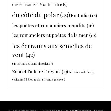
des écrivains à Montmartre
(9)
du côté du polar
(49)
En Italie
(14)
les poètes et romanciers maudits
(16)
les romanciers et poètes de la mer
(16)
les écrivains aux semelles de
vent
(42)
sur les pas des saint-simoniens
(3)
Zola et l'affaire Dreyfus
(13)
écrivains malades
(3)
écrivains à l'époque de la Grande guerre
(3)
© Terres d'écrivains –
Fièrement propulsé par WordPress
-
Thème