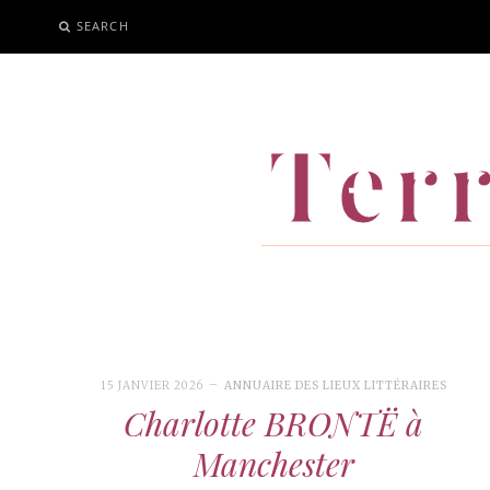
SEARCH
ALLER
AU
CONTENU
Terr
15 JANVIER 2026
ANNUAIRE DES LIEUX LITTÉRAIRES
Charlotte BRONTË à
Manchester