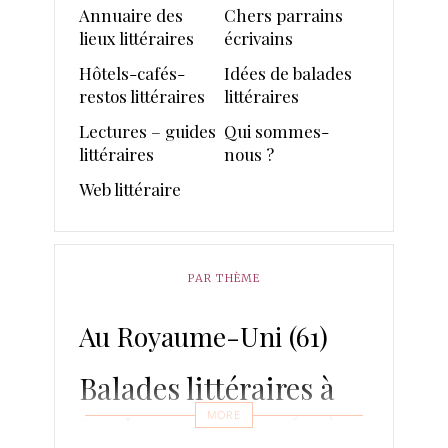
Annuaire des
Chers parrains
lieux littéraires
écrivains
Hôtels-cafés-
Idées de balades
restos littéraires
littéraires
Lectures – guides
Qui sommes-
littéraires
nous ?
Web littéraire
PAR THÈME
Au Royaume-Uni
(61)
Balades littéraires à
MORE
Paris 1900-1945
(90)