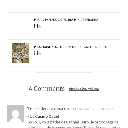
PRÉC.
HÔTELS-CAFÉS-RESTOS LITTÉRAIRES
itle
PROCHAINE
HÔTELS-CAFÉS-RESTOS LITTÉRAIRES
itle
4 Comments
Ajoutez les vôtres
Terresdecrivains.com
ON 8 OCTOBRE 2005 AT 10H16
> Le Casino Cadet
Bonjour, vous parlez de Georges Duroi, le personnage de
« Bel Ami » de Maupassant. Venait-il, dans le roman, sévir