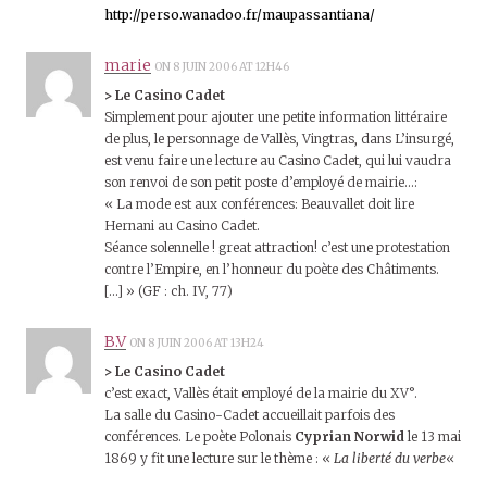
http://perso.wanadoo.fr/maupassantiana/
marie
ON 8 JUIN 2006 AT 12H46
> Le Casino Cadet
Simplement pour ajouter une petite information littéraire
de plus, le personnage de Vallès, Vingtras, dans L’insurgé,
est venu faire une lecture au Casino Cadet, qui lui vaudra
son renvoi de son petit poste d’employé de mairie…:
« La mode est aux conférences: Beauvallet doit lire
Hernani au Casino Cadet.
Séance solennelle ! great attraction! c’est une protestation
contre l’Empire, en l’honneur du poète des Châtiments.
[…] » (GF : ch. IV, 77)
B.V
ON 8 JUIN 2006 AT 13H24
> Le Casino Cadet
c’est exact, Vallès était employé de la mairie du XV°.
La salle du Casino-Cadet accueillait parfois des
conférences. Le poète Polonais
Cyprian Norwid
le 13 mai
1869 y fit une lecture sur le thème : «
La liberté du verbe
«