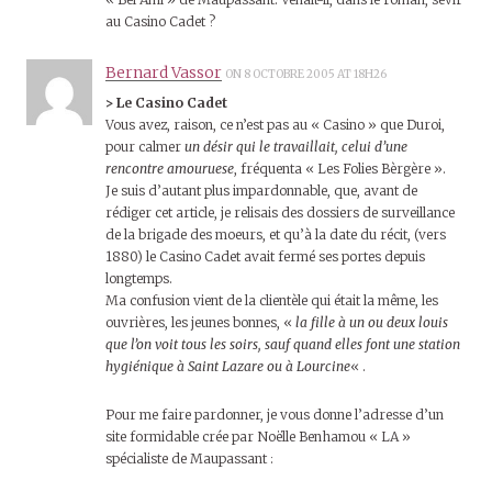
au Casino Cadet ?
Bernard Vassor
ON 8 OCTOBRE 2005 AT 18H26
> Le Casino Cadet
Vous avez, raison, ce n’est pas au « Casino » que Duroi,
pour calmer
un désir qui le travaillait, celui d’une
rencontre amouruese
, fréquenta « Les Folies Bèrgère ».
Je suis d’autant plus impardonnable, que, avant de
rédiger cet article, je relisais des dossiers de surveillance
de la brigade des moeurs, et qu’à la date du récit, (vers
1880) le Casino Cadet avait fermé ses portes depuis
longtemps.
Ma confusion vient de la clientèle qui était la même, les
ouvrières, les jeunes bonnes, «
la fille à un ou deux louis
que l’on voit tous les soirs, sauf quand elles font une station
hygiénique à Saint Lazare ou à Lourcine
« .
Pour me faire pardonner, je vous donne l’adresse d’un
site formidable crée par Noëlle Benhamou « LA »
spécialiste de Maupassant :