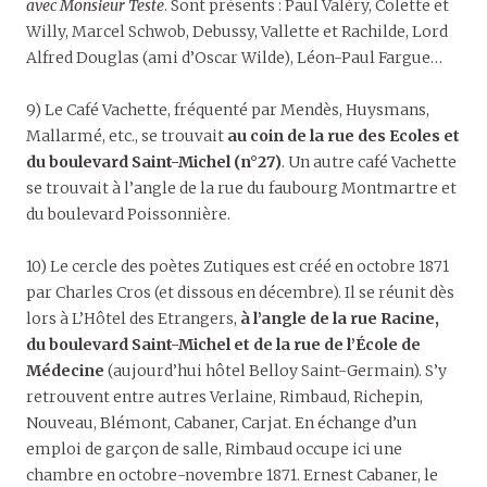
avec Monsieur Teste
. Sont présents : Paul Valéry, Colette et
Willy, Marcel Schwob, Debussy, Vallette et Rachilde, Lord
Alfred Douglas (ami d’Oscar Wilde), Léon-Paul Fargue…
9) Le Café Vachette, fréquenté par Mendès, Huysmans,
Mallarmé, etc., se trouvait
au coin de la rue des Ecoles et
du boulevard Saint-Michel (n°27)
. Un autre café Vachette
se trouvait à l’angle de la rue du faubourg Montmartre et
du boulevard Poissonnière.
10) Le cercle des poètes Zutiques est créé en octobre 1871
par Charles Cros (et dissous en décembre). Il se réunit dès
lors à L’Hôtel des Etrangers,
à l’angle de la rue Racine,
du boulevard Saint-Michel et de la rue de l’École de
Médecine
(aujourd’hui hôtel Belloy Saint-Germain). S’y
retrouvent entre autres Verlaine, Rimbaud, Richepin,
Nouveau, Blémont, Cabaner, Carjat. En échange d’un
emploi de garçon de salle, Rimbaud occupe ici une
chambre en octobre-novembre 1871. Ernest Cabaner, le