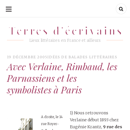
ALLER
AU
CONTENU
Terres d'écrivains
Terres d'écrivains
Lieux littéraires en France et ailleurs
19 DÉCEMBRE 2005
IDÉES DE BALADES LITTÉRAIRES
Avec Verlaine, Rimbaud, les
Parnassiens et les
symbolistes à Paris
1) Nous retrouvons
A droite, le 14
Verlaine début 1893 chez
rue Royer-
Eugénie Krantz,
9 rue des