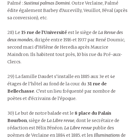
Palmé :
Sustinui palmas Domini
. Outre Verlaine, Palmé
édite également Barbey d’Aurevilly, Veuillot, Féval (après
sa conversion), etc.
28) Le
15 rue de l’Université
est le siège de
La Revue des
deux mondes
, dirigée entre 1916 et 1937 par René Doumic,
second mari d’Hélène de Heredia après Maurice
Maindron. Ils habitent tout près, 10 bis rue du Pré-aux-
Clercs.
29) La famille Daudet s’installe en 1885 aux 3e et 4e
étages de l’hôtel au fond de la cour du
31 rue de
Bellechasse
. C’est un lieu fréquenté par nombre de
poètes et d’écrivains de l’époque.
30) Le but de notre balade est le
8 place du Palais
Bourbon
, siège de
La Libre revue
, dont le secrétaire de
rédaction est Félix Fénéon.
La Libre revue
publie des
poèmes de Verlaine en 1884 et 1885, et les
Illuminations
de