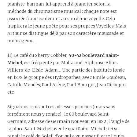
pianiste-barman, lui apprend à pianoter selon la
méthode du chromatisme musical : chaque note est
associée à une couleur et au son d’une voyelle. Cela
inspirera le jeune poète pour ses propres Voyelles. Mais
Arthur se distingue déjà par son caractère maussade et
ombrageux…
11) Le café du Sherry Cobbler,
40-42 boulevard Saint-
Michel
, est fréquenté par Mallarmé, Alphonse Allais,
Villiers-de-L’Isle-Adam… Une partie des habitués fonde
en 1878 le groupe des Hydropathes, avec Emile Goudeau,
Catulle Mendès, Paul Arène, Paul Bourget, Jean Richepin,
etc.
Signalons trois autres adresses proches (mais sans
forcément nous y rendre) : le 80 boulevard Saint-
Germain, adresse de Germain Nouveau en 1882 ; l’angle de
la place Saint-Michel avec le quai Saint-Michel : ici se
tenait le café du Soleil d’or, qui a vu passer Pierre Louÿs,