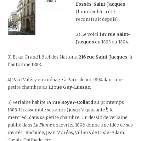
Collard.
Fossés-Saint-Jacques
(l’immeuble a été
reconstruit depuis).
2) Le voici
187 rue Saint-
Jacques
en 1893 ou 1894.
3) Et au Grand hôtel des Nations,
216 rue Saint-Jacques
, à
l’automne 1888.
4) Paul Valéry emménage à Paris début 1894 dans une
petite chambre au
12 rue Gay-Lussac
.
5) Verlaine habite
14 rue Royer-Collard
au printemps
1888. Il rassemble ses amis (jusqu’à quarante !) le
mercredi dans sa petite chambre. Un dessin de Verlaine
publié dans
La Plume
en février 1896 donne une idée de ses
invités : Rachilde, Jean Moréas, Villiers de L’Isle-Adam,
Cazals, Tailhade, etc.