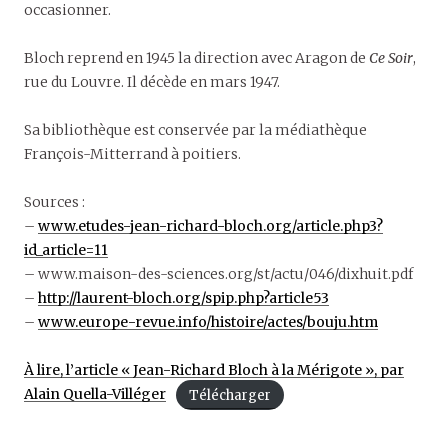
occasionner.
Bloch reprend en 1945 la direction avec Aragon de
Ce Soir
,
rue du Louvre. Il décède en mars 1947.
Sa bibliothèque est conservée par la médiathèque
François-Mitterrand à poitiers.
Sources :
–
www.etudes-jean-richard-bloch.org/article.php3?
id_article=11
– www.maison-des-sciences.org/st/actu/046/dixhuit.pdf
–
http://laurent-bloch.org/spip.php?article53
–
www.europe-revue.info/histoire/actes/bouju.htm
À lire, l’article « Jean-Richard Bloch à la Mérigote », par
Alain Quella-Villéger
Télécharger