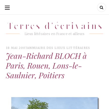
ALLER
AU
CONTENU
Terres d'écrivains
Terres d'écrivains
Lieux littéraires en France et ailleurs
18 MAI 2007
ANNUAIRE DES LIEUX LITTÉRAIRES
Jean-Richard BLOCH à
Paris, Rouen, Lons-le-
Saulnier, Poitiers