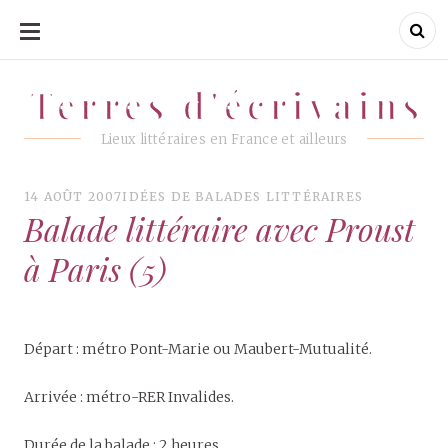
ALLER
AU
CONTENU
Terres d'écrivains
Terres d'écrivains
Lieux littéraires en France et ailleurs
14 AOÛT 2007
IDÉES DE BALADES LITTÉRAIRES
Balade littéraire avec Proust
à Paris (5)
Départ : métro Pont-Marie ou Maubert-Mutualité.
Arrivée : métro-RER Invalides.
Durée de la balade : 2 heures.