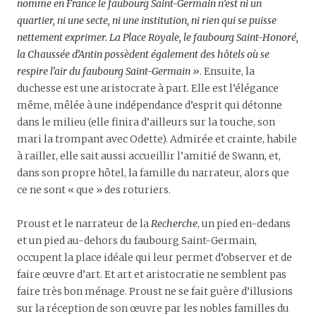
nomme en France le faubourg Saint-Germain n’est ni un
quartier, ni une secte, ni une institution, ni rien qui se puisse
nettement exprimer. La Place Royale, le faubourg Saint-Honoré,
la Chaussée d’Antin possèdent également des hôtels où se
respire l’air du faubourg Saint-Germain »
. Ensuite, la
duchesse est une aristocrate à part. Elle est l’élégance
même, mêlée à une indépendance d’esprit qui détonne
dans le milieu (elle finira d’ailleurs sur la touche, son
mari la trompant avec Odette). Admirée et crainte, habile
à railler, elle sait aussi accueillir l’amitié de Swann, et,
dans son propre hôtel, la famille du narrateur, alors que
ce ne sont « que » des roturiers.
Proust et le narrateur de la
Recherche
, un pied en-dedans
et un pied au-dehors du faubourg Saint-Germain,
occupent la place idéale qui leur permet d’observer et de
faire œuvre d’art. Et art et aristocratie ne semblent pas
faire très bon ménage. Proust ne se fait guère d’illusions
sur la réception de son œuvre par les nobles familles du