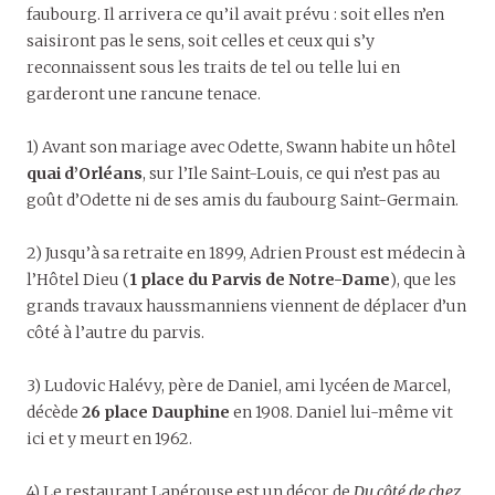
faubourg. Il arrivera ce qu’il avait prévu : soit elles n’en
saisiront pas le sens, soit celles et ceux qui s’y
reconnaissent sous les traits de tel ou telle lui en
garderont une rancune tenace.
1) Avant son mariage avec Odette, Swann habite un hôtel
quai d’Orléans
, sur l’Ile Saint-Louis, ce qui n’est pas au
goût d’Odette ni de ses amis du faubourg Saint-Germain.
2) Jusqu’à sa retraite en 1899, Adrien Proust est médecin à
l’Hôtel Dieu (
1 place du Parvis de Notre-Dame
), que les
grands travaux haussmanniens viennent de déplacer d’un
côté à l’autre du parvis.
3) Ludovic Halévy, père de Daniel, ami lycéen de Marcel,
décède
26 place Dauphine
en 1908. Daniel lui-même vit
ici et y meurt en 1962.
4) Le restaurant Lapérouse est un décor de
Du côté de chez