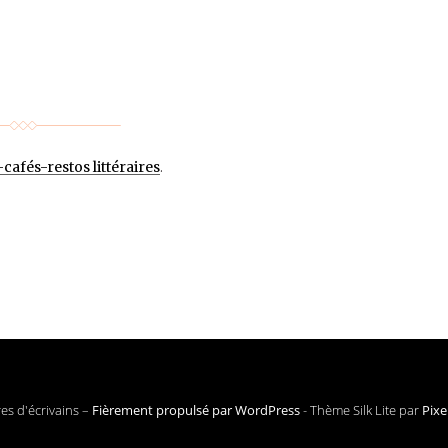
cafés-restos littéraires
.
es d'écrivains –
Fièrement propulsé par WordPress
-
Thème Silk Lite par
Pixe