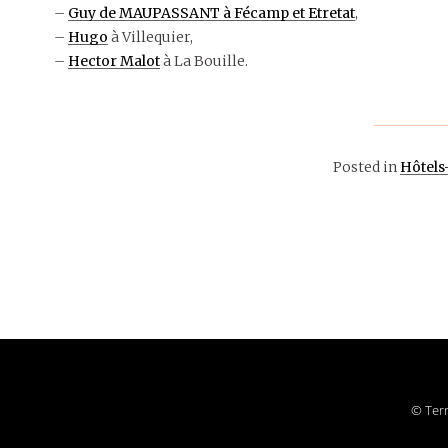
–
Guy de MAUPASSANT à Fécamp et Etretat
,
–
Hugo
à Villequier,
–
Hector Malot
à La Bouille.
Posted in
Hôtels-
7 août 2011
HÔTELS-
CAFÉS-
RESTOS
LITTÉRAIRES
© Terr