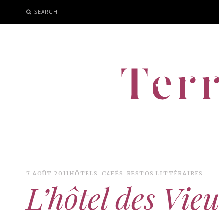
SEARCH
ALLER
AU
CONTENU
Terr
7 AOÛT 2011
HÔTELS-CAFÉS-RESTOS LITTÉRAIRES
L’hôtel des Vieu