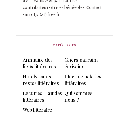
d’écrivains » et par d’autres
contributeurs/trices bénévoles. Contact :
sarrotjc (at) free.fr
CATÉGORIES
Annuaire des
Chers parrains
lieux littéraires
écrivains
Hôtels-cafés-
Idées de balades
restos littéraires
littéraires
Lectures – guides
Qui sommes-
littéraires
nous ?
Web littéraire