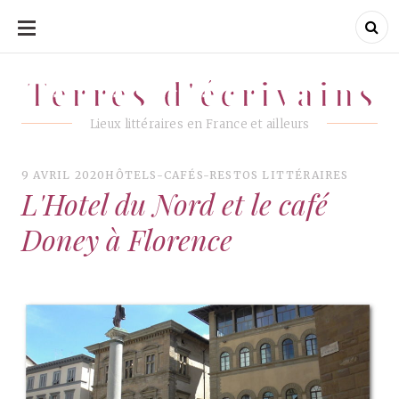
ALLER
AU
CONTENU
Terres d'écrivains
Terres d'écrivains
Lieux littéraires en France et ailleurs
9 AVRIL 2020
HÔTELS-CAFÉS-RESTOS LITTÉRAIRES
L'Hotel du Nord et le café
Doney à Florence