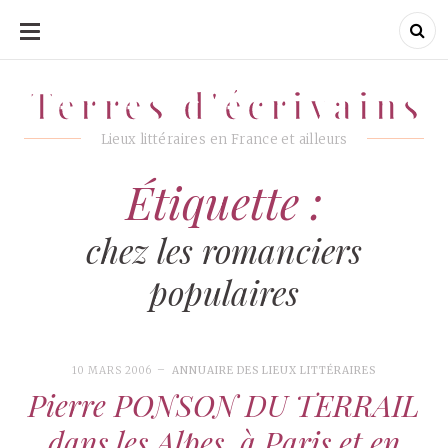
ALLER
AU
CONTENU
Terres d'écrivains
Terres d'écrivains
Lieux littéraires en France et ailleurs
Étiquette :
chez les romanciers
populaires
10 MARS 2006
ANNUAIRE DES LIEUX LITTÉRAIRES
Pierre PONSON DU TERRAIL
dans les Alpes, à Paris et en