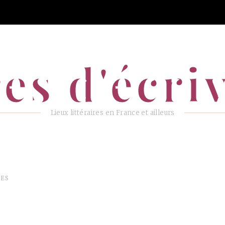
es d'écri
Lieux littéraires en France et ailleurs
RES