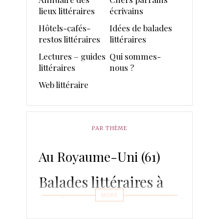
lieux littéraires
écrivains
Hôtels-cafés-
Idées de balades
restos littéraires
littéraires
Lectures – guides
Qui sommes-
littéraires
nous ?
Web littéraire
PAR THÈME
Au Royaume-Uni
(61)
Balades littéraires à
MORE
Paris 1900-1945
(90)