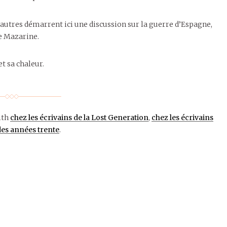
autres démarrent ici une discussion sur la guerre d’Espagne,
ue Mazarine.
et sa chaleur.
ith
chez les écrivains de la Lost Generation
,
chez les écrivains
des années trente
.