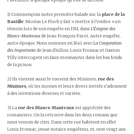
l’aventure, à quelque époque qu’elle se déroule.
1) Commençons notre première balade sur la
place de la
Bastille
. Nicolas Le Floch y fait « mettre à l’ombre » un
témoin lors de son enquête en 1761, dans
L’Énigme des
Blancs-Manteaux
de Jean-François Parot. Autre enquête,
autre époque. Nous sommes en 1642 avec
La Conjuration
des Importants
de Jean d’Aillon. Louis Fronsac et Gaston
Tilly interrogent un faux-monnayeur dans les bas fonds
de la prison.
2) Ils visitent aussi le couvent des Minimes,
rue des
Minimes
, où les moines et leurs divers invités s’adonnent
à des inventions diverses et variées.
3) La
rue des Blancs-Manteaux
est appréciée des
romanciers. On la retrouve dans les deux romans que
nous venons de citer. Dans cette rue habitent en effet
Louis Fronsac, jeune notaire enquêteur, et, cent-vingt ans