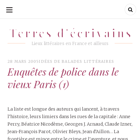
ALLER
AU
CONTENU
Terres d'écrivains
Terres d'écrivains
Lieux littéraires en France et ailleurs
28 MARS 2005
IDÉES DE BALADES LITTÉRAIRES
Enquêtes de police dans le
vieux Paris (1)
La liste est longue des auteurs qui lancent, à travers
l’histoire, leurs limiers dans les rues de la capitale : Anne
Perry, Béatrice Nicodème, Georges J. Arnaud, Claude Izner,
Jean-François Parot, Olivier Bleys, Jean d’Aillon… La
frontière est mince entre le crime et l’aventure, et nous