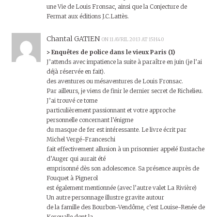
une Vie de Louis Fronsac, ainsi que la Conjecture de
Fermat aux éditions J.C.Lattès.
Chantal GATIEN
ON 11 AVRIL 2013 AT 15H40
> Enquêtes de police dans le vieux Paris (1)
J’attends avec impatience la suite à paraître en juin (je l’ai
déjà réservée en fait).
des aventures ou mésaventures de Louis Fronsac.
Par ailleurs, je viens de finir le dernier secret de Richelieu.
J’ai trouvé ce tome
particulièrement passionnant et votre approche
personnelle concernant l’énigme
du masque de fer est intéressante. Le livre écrit par
Michel Vergé-Franceschi
fait effectivement allusion à un prisonnier appelé Eustache
d’Auger qui aurait été
emprisonné dès son adolescence. Sa présence auprès de
Fouquet à Pignerol
est également mentionnée (avec l’autre valet La Rivière)
Un autre personnage illustre gravite autour
de la famille des Bourbon-Vendôme, c’est Louise-Renée de
Keroualle dont la