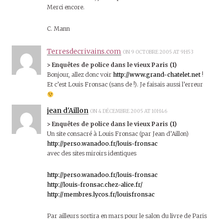
Merci encore.
C. Mann
Terresdecrivains.com
ON 9 OCTOBRE 2005 AT 9H53
> Enquêtes de police dans le vieux Paris (1)
Bonjour, allez donc voir
http://www.grand-chatelet.net
!
Et c’est Louis Fronsac (sans de !). Je faisais aussi l’erreur
jean d'Aillon
ON 4 DÉCEMBRE 2005 AT 10H46
> Enquêtes de police dans le vieux Paris (1)
Un site consacré à Louis Fronsac (par Jean d’Aillon)
http://perso.wanadoo.fr/louis-fronsac
avec des sites miroirs identiques
http://perso.wanadoo.fr/louis-fronsac
http://louis-fronsac.chez-alice.fr/
http://membres.lycos.fr/louisfronsac
Par ailleurs sortira en mars pour le salon du livre de Paris