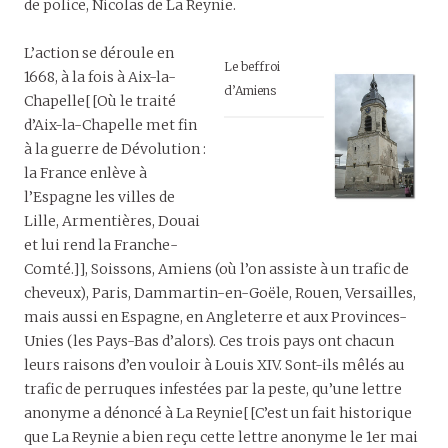
de police, Nicolas de La Reynie.
L’action se déroule en
Le beffroi
1668, à la fois à Aix-la-
d’Amiens
Chapelle[[Où le traité
d’Aix-la-Chapelle met fin
à la guerre de Dévolution :
la France enlève à
l’Espagne les villes de
Lille, Armentières, Douai
et lui rend la Franche-
Comté.]], Soissons, Amiens (où l’on assiste à un trafic de
cheveux), Paris, Dammartin-en-Goële, Rouen, Versailles,
mais aussi en Espagne, en Angleterre et aux Provinces-
Unies (les Pays-Bas d’alors). Ces trois pays ont chacun
leurs raisons d’en vouloir à Louis XIV. Sont-ils mêlés au
trafic de perruques infestées par la peste, qu’une lettre
anonyme a dénoncé à La Reynie[[C’est un fait historique
que La Reynie a bien reçu cette lettre anonyme le 1er mai