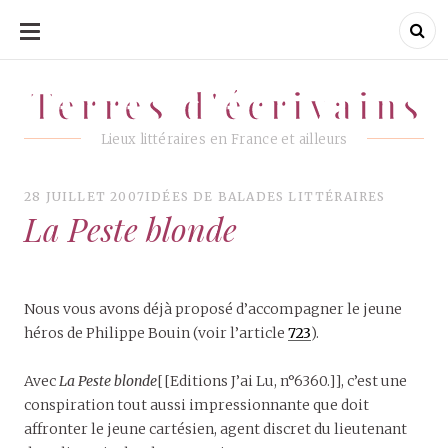
ALLER
AU
CONTENU
Terres d'écrivains
Terres d'écrivains
Lieux littéraires en France et ailleurs
28 JUILLET 2007
IDÉES DE BALADES LITTÉRAIRES
La Peste blonde
Nous vous avons déjà proposé d’accompagner le jeune
héros de Philippe Bouin (voir l’article
723
).
Avec
La Peste blonde
[[Editions J’ai Lu, n°6360.]], c’est une
conspiration tout aussi impressionnante que doit
affronter le jeune cartésien, agent discret du lieutenant