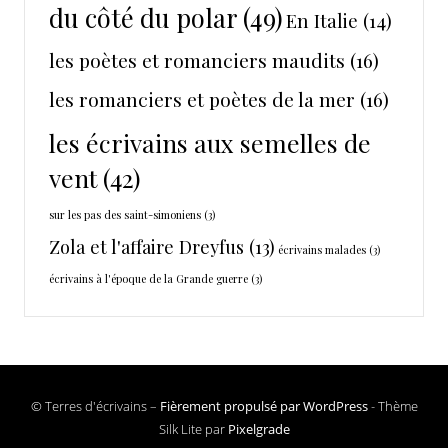
du côté du polar
(49)
En Italie
(14)
les poètes et romanciers maudits
(16)
les romanciers et poètes de la mer
(16)
les écrivains aux semelles de
vent
(42)
sur les pas des saint-simoniens
(3)
Zola et l'affaire Dreyfus
(13)
écrivains malades
(3)
écrivains à l'époque de la Grande guerre
(3)
© Terres d'écrivains –
Fièrement propulsé par WordPress
-
Thème
Silk Lite par
Pixelgrade