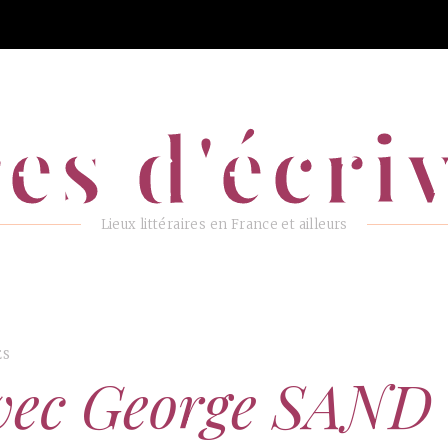
es d'écri
Lieux littéraires en France et ailleurs
ES
avec George SAND